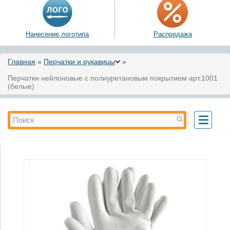
Нанесение логотипа
Распродажа
Вы здесь
Главная
»
Перчатки и рукавицы
»
Перчатки нейлоновые с полиуретановым покрытием арт.1001
(белые)
Форма поиска
Поиск
Toggle
navigati