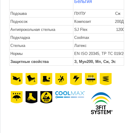
Бельгия
Подошва
ПУ/ПУ Сж
Подносок
Композит 200Дж (Мун
Антипрокольная стелька
SJ Flex 1200Н (Мп
Подкладка
Coolmax
Стелька
Латекс
Нормы
EN ISO 20345, TP TC 019/2011
Защитные свойства
З, Мун200, Мп, Сж, Эс