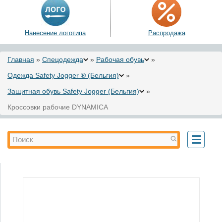
Нанесение логотипа
Распродажа
Вы здесь
Главная
»
Спецодежда
»
Рабочая обувь
»
Одежда Safety Jogger ® (Бельгия)
»
Защитная обувь Safety Jogger (Бельгия)
»
Кроссовки рабочие DYNAMICA
Форма поиска
Поиск
Toggle
navigati