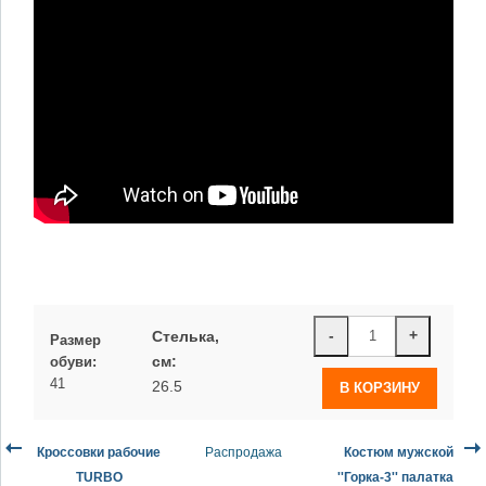
-
+
Стелька,
Размер
см:
обуви:
41
26.5
Кроссовки рабочие
Распродажа
Костюм мужской
TURBO
''Горка-3'' палатка