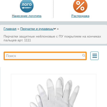
Нанесение логотипа
Распродажа
Вы здесь
Главная
»
Перчатки и рукавицы
»
Перчатки защитные нейлоновые с ПУ покрытием на кончиках
пальцев арт. 1111
Форма поиска
Поиск
Toggle
navigati