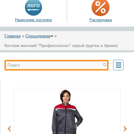
Нанесение логотипа
Распродажа
Вы здесь
Главная
»
Спецодежда
»
Костюм женский "Профессионал" серый (куртка и брюки)
Форма поиска
Поиск
Toggle
navigati