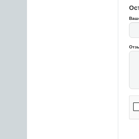
Ос
Ваш
Отз