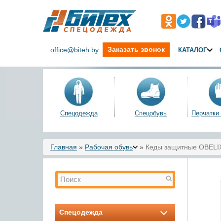
Заказать звонок
office@biteh.by
КАТАЛОГ
Спецодежда
Спецобувь
Перчатки
Вы здесь
Главная
»
Рабочая обувь
»
Кеды защитные OBELI
Форма поиска
Поиск
Спецодежда