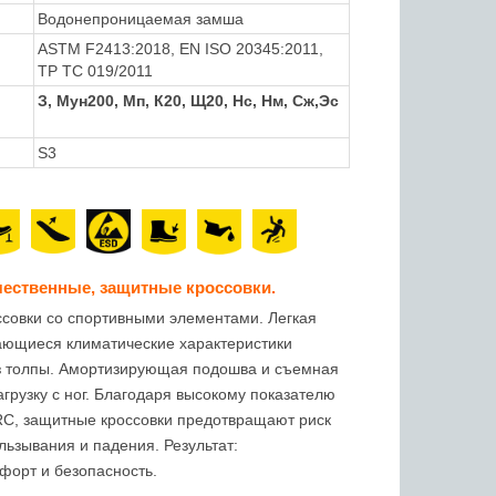
Водонепроницаемая замша
ASTM F2413:2018
,
EN ISO 20345:2011,
TP TC 019/2011
З, Мун200, Мп, К20, Щ20, Нс, Нм, Сж,Эс
S3
ественные, защитные кроссовки.
совки со спортивными элементами. Легкая
ающиеся климатические характеристики
з толпы. Амортизирующая подошва и съемная
грузку с ног. Благодаря высокому показателю
C, защитные кроссовки предотвращают риск
льзывания и падения. Результат:
орт и безопасность.