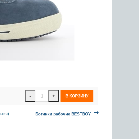
-
+
ьгия)
Ботинки рабочие BESTBOY