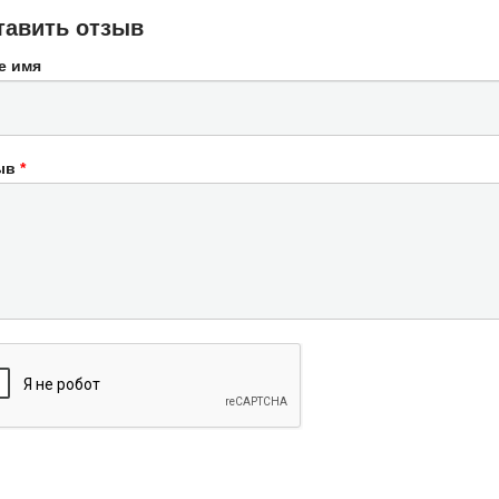
тавить отзыв
е имя
ыв
*