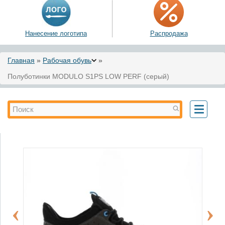
Нанесение логотипа
Распродажа
Вы здесь
Главная
»
Рабочая обувь
»
Полуботинки MODULO S1PS LOW PERF (серый)
Форма поиска
Поиск
Toggle
navigati