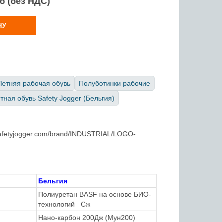
уб (без НДС)
НУ
Летняя рабочая обувь
Полуботинки рабочие
ная обувь Safety Jogger (Бельгия)
Бельгия
Полиуретан BASF на основе БИО-
технологий Сж
Нано-карбон
200Дж (Мун200)