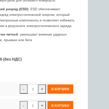
ературой для большего комфорта.
ий разряд (ESD):
ESD обеспечивает
зряд электростатической энергии, который
лектронные компоненты и позволяет избежать
я в результате электростатического заряда.
гии пяткой
: уменьшает влияние ударных
е, прыжках или бега
б (без НДС)
-
+
-
+