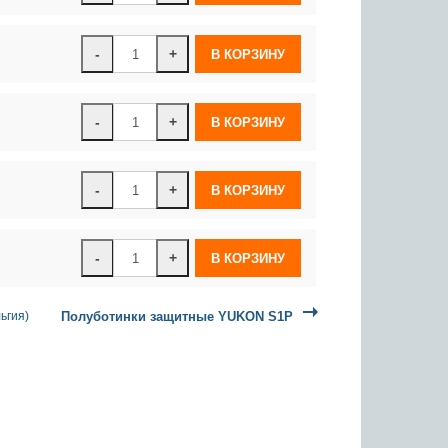
-
+
-
+
-
+
-
+
ьгия)
Полуботинки защитные YUKON S1P