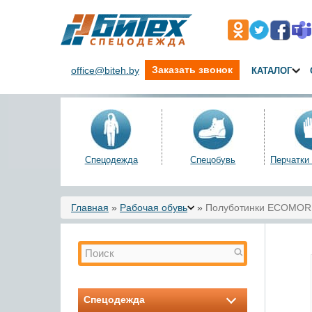
Заказать звонок
office@biteh.by
КАТАЛОГ
Спецодежда
Спецобувь
Перчатки
Вы здесь
Главная
»
Рабочая обувь
»
Полуботинки ECOMOR
Форма поиска
Поиск
Спецодежда