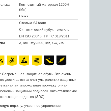
телька
Композитный материал 1200Н
(Мп)
Сетка
Стелька SJ foam
Синтетический нубук, текстиль
EN ISO 20345, TP TC 019/2011
тва
З, Ми, Мун200, Мп, Сж, Эс
: Современная, защитная обувь. Это очень
что достигается за счет ультралегких защитных
к нетканая антипрокольная промежуточная
боновый защитный подносок. Антистатические
ескользящая подошва (SRC)
здух верх:
улучшенное управление