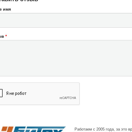
е имя
ыв
*
Работаем с 2005 года, за это 