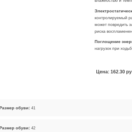
влажностью и темп
Электростатическ
контролируемый ра
может повредить э
риска воспламенени
Поглощение энер
нагрузок при ходьб
Цена:
162.30 ру
Размер обуви:
41
Размер обуви:
42