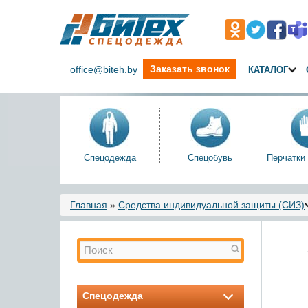
Заказать звонок
office@biteh.by
КАТАЛОГ
Спецодежда
Спецобувь
Перчатки
Вы здесь
Главная
»
Средства индивидуальной защиты (СИЗ)
Форма поиска
Поиск
Спецодежда