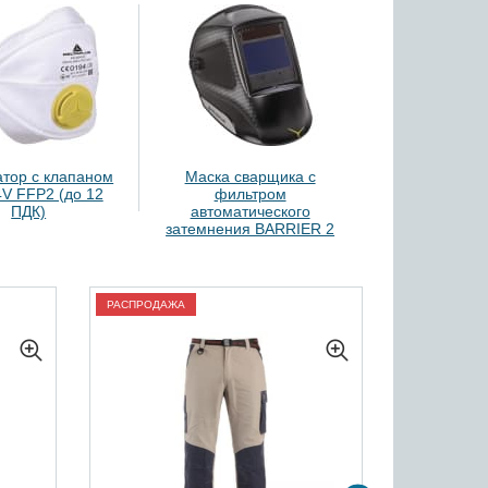
атор с клапаном
Маска сварщика с
V FFP2 (до 12
фильтром
ПДК)
автоматического
затемнения BARRIER 2
РАСПРОДАЖА
РАСПРОДАЖ
Костю
«Б