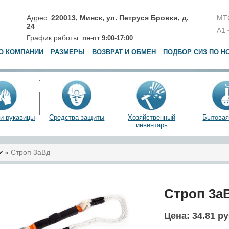
Адрес:
220013,
Минск
,
ул. Петруся Бровки, д.
МТ
24
A1
График работы:
пн-пт 9:00-17:00
О КОМПАНИИ
РАЗМЕРЫ
ВОЗВРАТ И ОБМЕН
ПОДБОР СИЗ ПО Н
 и рукавицы
Средства защиты
Хозяйственный
Бытовая
инвентарь
»
Строп 3аВд
Строп 3а
Цена:
34.81 р