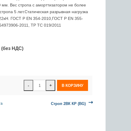
 мм. Вес стропа с аморттизатором не более
 стропа 5 лет.Статическая разрывная нагрузка
22кН. ГОСТ Р ЕN 354-2010,ГОСТ Р ЕN 355-
64973906-2011, ТР ТС 019/2011
 (без НДС)
-
+
та
Cтроп 2ВК КР (BG)