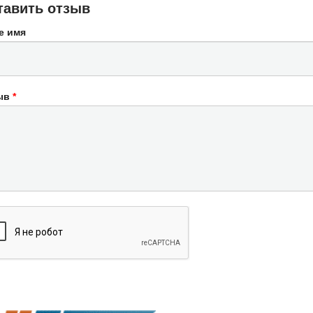
тавить отзыв
е имя
ыв
*