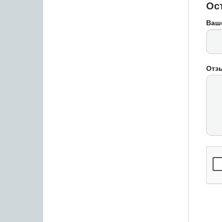
Ос
Ваш
Отз