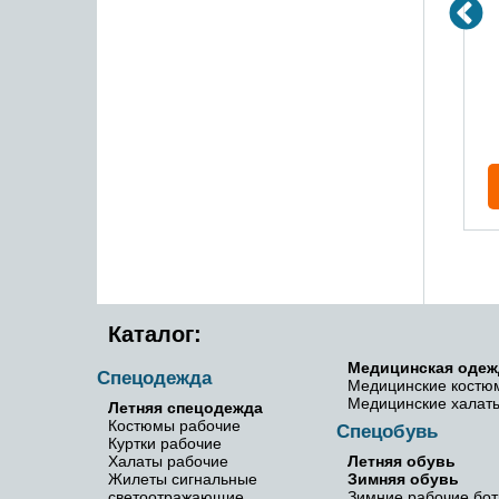
Костюм мужской ПРОФИ-1
без НДС)
20.45 руб (без НДС)
В корзину
В
е
Подробнее
Каталог:
Медицинская одеж
Спецодежда
Медицинские костю
Медицинские халат
Летняя спецодежда
Костюмы рабочие
Спецобувь
Куртки рабочие
Халаты рабочие
Летняя обувь
Жилеты сигнальные
Зимняя обувь
светоотражающие
Зимние рабочие бот