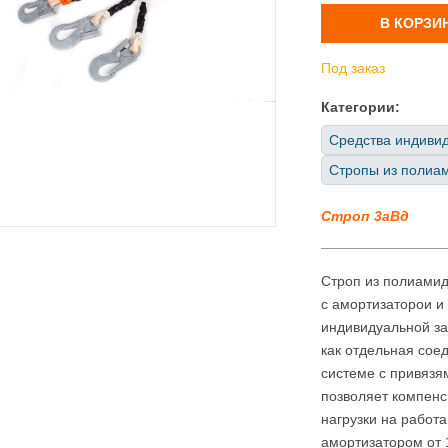
В КОРЗИ
Под заказ
Категории:
Средства индиви
Стропы из полиам
Строп 3аВд
Строп из полиамид
с амортизаторои и
индивидуальной за
как отдельная сое
системе с привязя
позволяет компен
нагрузки на работ
амортизатором от 