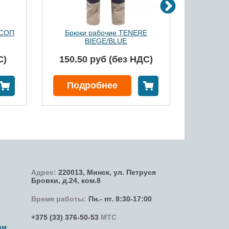
 СОП
Брюки рабочие TENERE
BIEGE/BLUE
С)
150.50 руб (без НДС)
141.6
В корзину
В корзину
Подробнее
Под
Адрес:
220013,
Минск
,
ул. Петруся
Бровки
, д.24, ком.8
Время работы:
Пн.- пт. 8:30-17:00
+375 (33) 376-50-53
МТС
ам