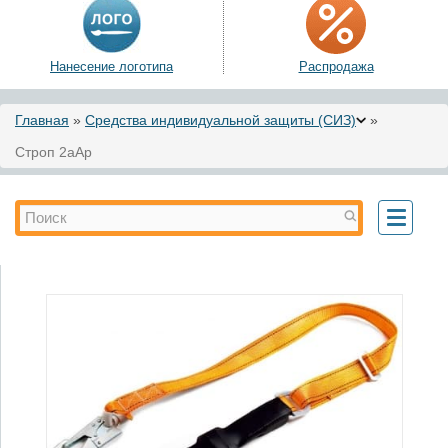
Нанесение логотипа
Распродажа
Вы здесь
Главная
»
Средства индивидуальной защиты (СИЗ)
»
Строп 2аАр
Форма поиска
Поиск
Toggle
navigati