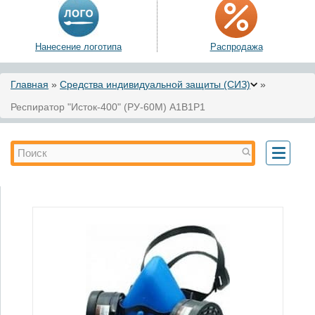
Нанесение логотипа
Распродажа
Вы здесь
Главная
»
Средства индивидуальной защиты (СИЗ)
»
Респиратор "Исток-400" (РУ-60М) А1В1Р1
Форма поиска
Поиск
Toggle
navigati