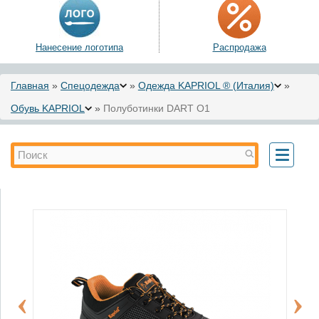
Нанесение логотипа
Распродажа
Вы здесь
Главная
»
Спецодежда
»
Одежда KAPRIOL ® (Италия)
»
Обувь KAPRIOL
»
Полуботинки DART O1
Форма поиска
Поиск
Toggle
navigati