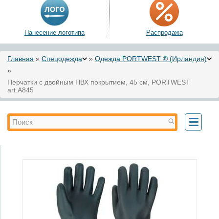
Нанесение логотипа
Распродажа
Вы здесь
Главная
»
Спецодежда
»
Одежда PORTWEST ® (Ирландия)
»
Перчатки с двойным ПВХ покрытием, 45 см, PORTWEST
art.A845
Форма поиска
Поиск
Toggle
navigati