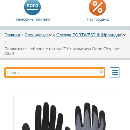
Нанесение логотипа
Распродажа
Вы здесь
Главная
»
Спецодежда
»
Одежда PORTWEST ® (Ирландия)
»
Перчатки из нейлона с нитрил/ПУ покрытием DermiFlex, арт.
A350
Форма поиска
Поиск
Toggle
navigati