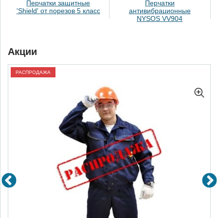
Перчатки защитные
Перчатки
'Shield' от порезов 5 класс
антивибрационные
NYSOS VV904
Акции
РАСПРОДАЖА