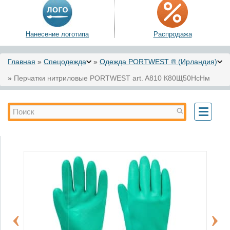
Нанесение логотипа
Распродажа
Вы здесь
Главная
»
Спецодежда
»
Одежда PORTWEST ® (Ирландия)
»
Перчатки нитриловые PORTWEST art. A810 К80Щ50НсНм
Форма поиска
Поиск
Toggle
navigati