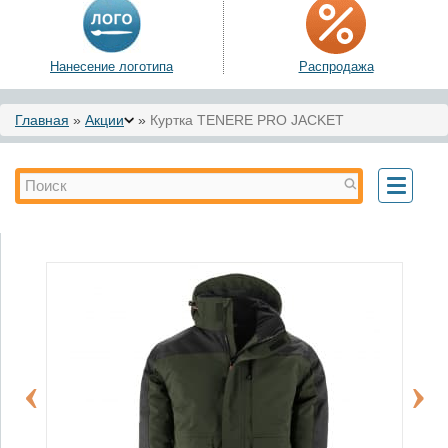
Нанесение логотипа
Распродажа
Вы здесь
Главная
»
Акции
»
Куртка TENERE PRO JACKET
Форма поиска
Поиск
Toggle
navigati