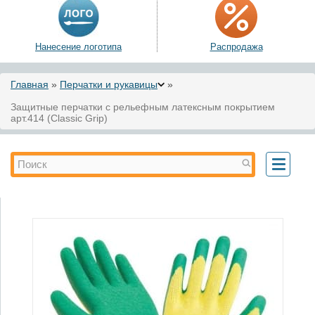
Нанесение логотипа
Распродажа
Вы здесь
Главная
»
Перчатки и рукавицы
»
Защитные перчатки с рельефным латексным покрытием
арт.414 (Classic Grip)
Форма поиска
Поиск
Toggle
navigati