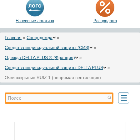
Нанесение логотипа
Распродажа
Вы здесь
Главная
»
Спецодежда
»
Средства индивидуальной защиты (СИЗ)
»
Одежда DELTA PLUS ® (Франция)
»
Средства индивидуальной защиты DELTA PLUS
»
Очки закрытые RUIZ 1 (непрямая вентиляция)
Форма поиска
Поиск
Toggle
navigati