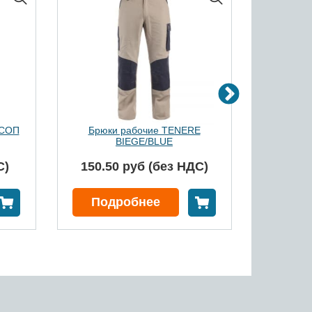
 СОП
Брюки рабочие TENERE
Костю
BIEGE/BLUE
«Б
С)
150.50 руб (без НДС)
141.6
В корзину
В корзину
Подробнее
Под