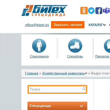
Заказать звонок
office@biteh.by
КАТАЛОГ
Спецодежда
Спецобувь
Перчатки
Вы здесь
Главная
»
Хозяйственный инвентарь
»
Ведро плас
Форма поиска
Поиск
Спецодежда