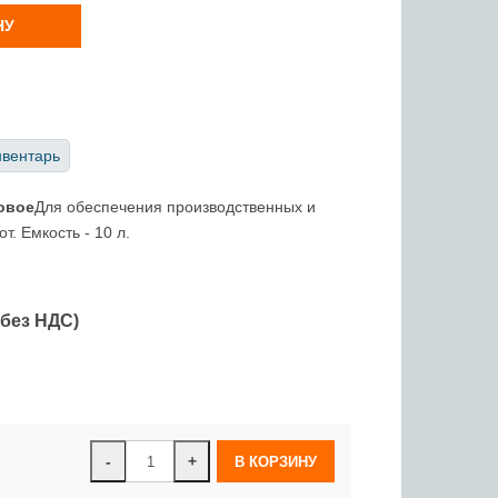
НУ
нвентарь
овое
Для обеспечения производственных и
т. Емкость - 10 л.
(без НДС)
-
+