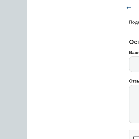
Поде
Ос
Ваш
Отз