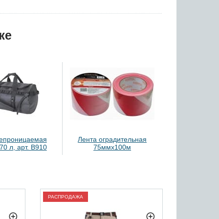
же
епроницаемая
Лента оградительная
70 л, арт. B910
75ммх100м
РАСПРОДАЖА
РАСПРОДАЖ