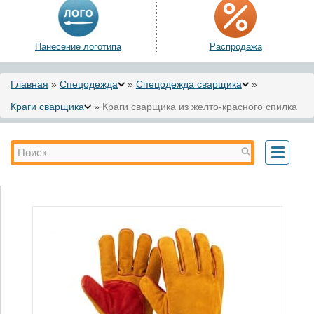
Нанесение логотипа
Распродажа
Вы здесь
Главная
»
Спецодежда
»
Спецодежда сварщика
»
Краги сварщика
»
Краги сварщика из желто-красного спилка
Форма поиска
Поиск
Toggle
navigati