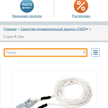
Нанесение логотипа
Распродажа
Вы здесь
Главная
»
Средства индивидуальной защиты (СИЗ)
»
Строп В 10м
Форма поиска
Поиск
Toggle
navigati