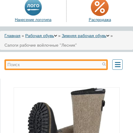
Нанесение логотипа
Распродажа
Вы здесь
Главная
»
Рабочая обувь
»
Зимняя рабочая обувь
»
Сапоги рабочие войлочные ''Лесник''
Форма поиска
Поиск
Toggle
navigati