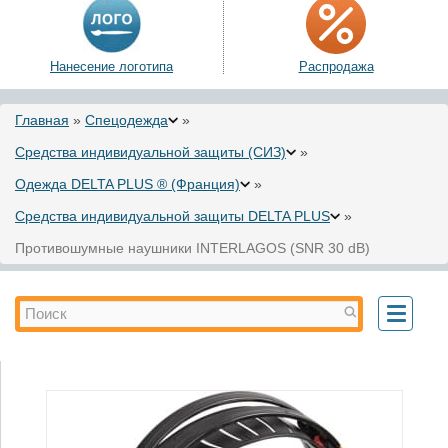
Нанесение логотипа
Распродажа
Вы здесь
Главная
»
Спецодежда
»
Средства индивидуальной защиты (СИЗ)
»
Одежда DELTA PLUS ® (Франция)
»
Средства индивидуальной защиты DELTA PLUS
»
Противошумные наушники INTERLAGOS (SNR 30 dB)
Форма поиска
Поиск
Toggle
navigati