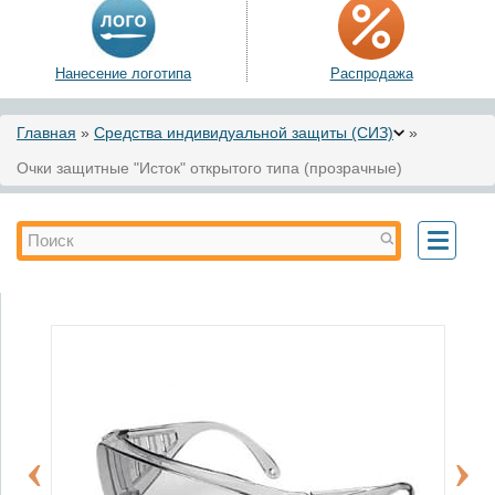
Нанесение логотипа
Распродажа
Вы здесь
Главная
»
Средства индивидуальной защиты (СИЗ)
»
Очки защитные "Исток" открытого типа (прозрачные)
Форма поиска
Поиск
Toggle
navigati