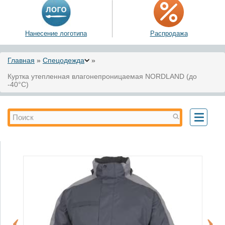
Нанесение логотипа
Распродажа
Вы здесь
Главная
»
Спецодежда
»
Куртка утепленная влагонепроницаемая NORDLAND (до
-40°C)
Форма поиска
Поиск
Toggle
navigati