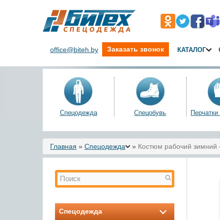
Заказать звонок
office@biteh.by
КАТАЛОГ
Спецодежда
Спецобувь
Перчатки
Вы здесь
Главная
»
Спецодежда
»
Костюм рабочий зимний
Форма поиска
Поиск
Спецодежда