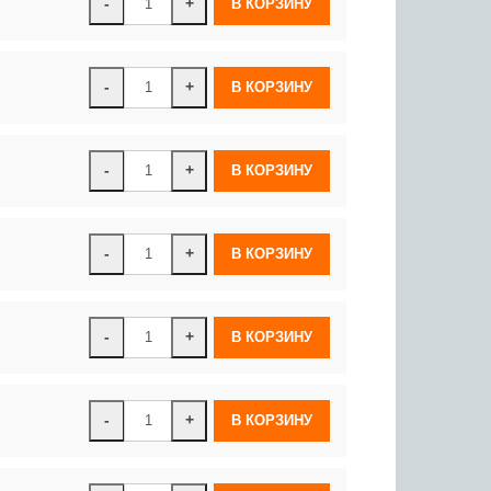
-
+
-
+
-
+
-
+
-
+
-
+