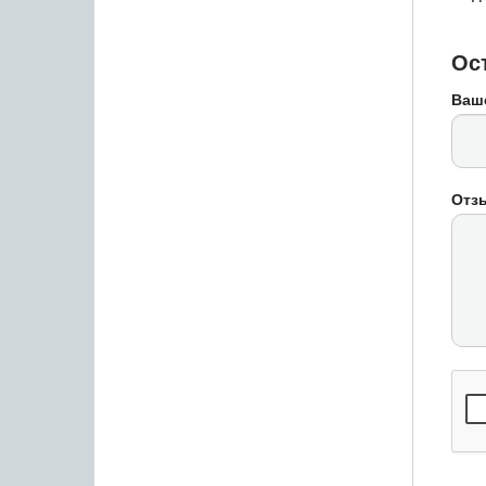
Ос
Ваш
Отз