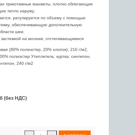
вах трикотажные манжеты, плотно облегающие
щие тепло наружу;
ается, регулируется по объему с помощью
стежку, обеспечивающую дополнительную
области шеи;
 застежкой на молнии, отстегивающимися
овая (80% полиэстер, 20% хлопок), 210 г/м2,
00% полиэстер Утеплитель: куртка: синтепон,
интепон, 240 г/м2
б (без НДС)