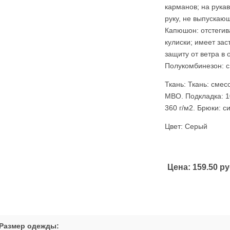
карманов; на рука
руку, не выпускаю
Капюшон: отстегив
кулиски; имеет за
защиту от ветра в 
Полукомбинезон: с
Ткань: Ткань: смес
МВО. Подкладка: 1
360 г/м2. Брюки: с
Цвет: Серый
Цена:
159.50 ру
Размер одежды: