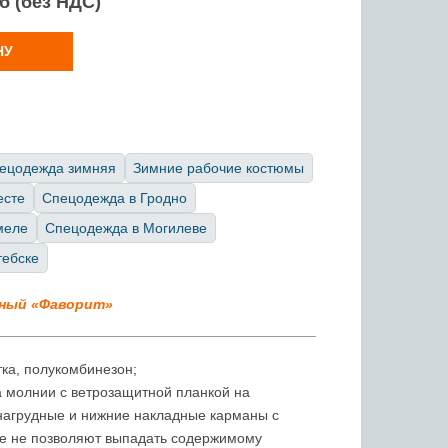
уб (без НДС)
НУ
ецодежда зимняя
Зимние рабочие костюмы
есте
Спецодежда в Гродно
меле
Спецодежда в Могилеве
тебске
ный «Фаворит»
тка, полукомбинезон;
на молнии с ветрозащитной планкой на
 нагрудные и нижние накладные карманы с
е не позволяют выпадать содержимому