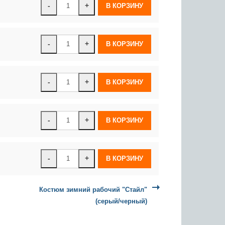
-
+
-
+
-
+
-
+
-
+
Костюм зимний рабочий "Стайл"
(серый/черный)