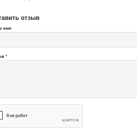
тавить отзыв
е имя
ыв
*