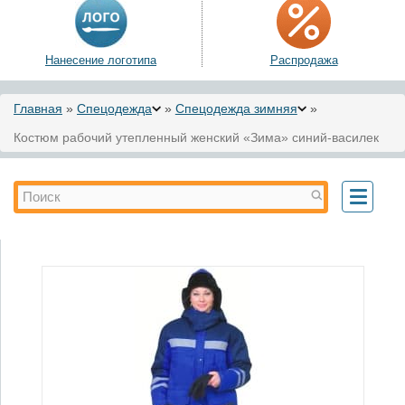
Нанесение логотипа
Распродажа
Вы здесь
Главная
»
Спецодежда
»
Спецодежда зимняя
»
Костюм рабочий утепленный женский «Зима» синий-василек
Форма поиска
Поиск
Toggle
navigati