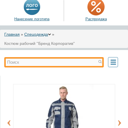
Нанесение логотипа
Распродажа
Вы здесь
Главная
»
Спецодежда
»
Костюм рабочий ''Бренд Корпоратив''
Форма поиска
Поиск
Toggle
navigati