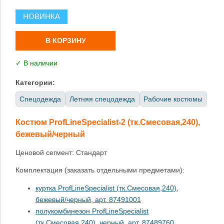
НОВИНКА
В КОРЗИНУ
✓ В наличии
Категории:
Спецодежда
Летняя спецодежда
Рабочие костюмы
Костюм ProfLineSpecialist-2 (тк.Смесовая,240),
бежевый/черный
Ценовой сегмент: Стандарт
Комплектация (заказать отдельными предметами):
куртка ProfLineSpecialist (тк.Смесовая,240),
бежевый/черный, арт.
87491001
полукомбинезон ProfLineSpecialist
(тк.Смесовая,240), черный, арт. 87489760