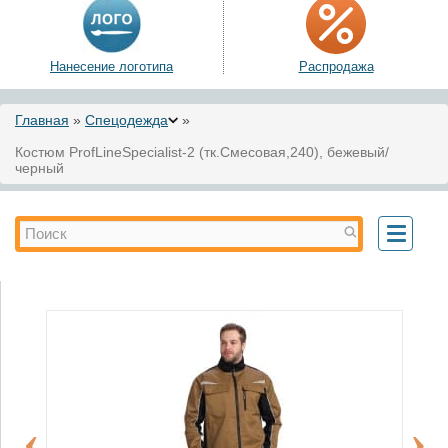
Нанесение логотипа
Распродажа
Вы здесь
Главная
»
Спецодежда
»
Костюм ProfLineSpecialist-2 (тк.Смесовая,240), бежевый/
черный
Форма поиска
Поиск
Toggle
navigati