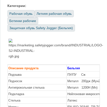
Категории:
Рабочая обувь
Летняя рабочая обувь
Ботинки рабочие
Защитная обувь Safety Jogger (Бельгия)
Описание продукта
Бельгия
Подошва
ПУ/ПУ Сж
Подносок
Металл 200дж (Мун200)
Антипрокольная стелька
Металл 1200Н (Мп)
Подкладка
Нейлоновая микросетка
Стелька
Латекс
EN ISO 20345, TP TC 01
Нормы