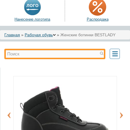
Нанесение логотипа
Распродажа
Вы здесь
Главная
»
Рабочая обувь
»
Женские ботинки BESTLADY
Форма поиска
Поиск
Toggle
navigati