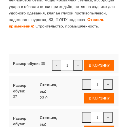
удара в области пятки при ходьбе, петля на заднике для
удобного одевания, клапан глухой противопылевой,
надежная шнуровка, S3, ПУ/ПУ подошва.
Отрасль
применения:
Строительство, промышленность.
Размер обуви:
36
-
+
-
+
Стелька,
Размер
см:
обуви:
37
23.0
-
+
Стелька,
Размер
см:
обуви: