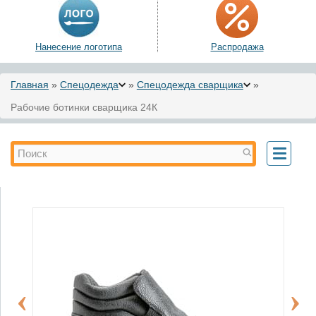
Нанесение логотипа
Распродажа
Вы здесь
Главная
»
Спецодежда
»
Спецодежда сварщика
»
Рабочие ботинки сварщика 24К
Форма поиска
Поиск
Toggle
navigati