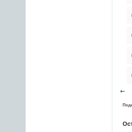
Поде
Ос