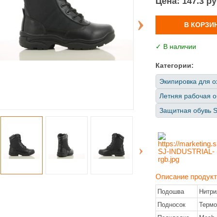
Цена:
147.3 р
В КОРЗИ
✓ В наличии
Категории:
Экипировка для о
Летняя рабочая о
Защитная обувь Sa
Описани
Подошва
Нитри
Подносок
Термо