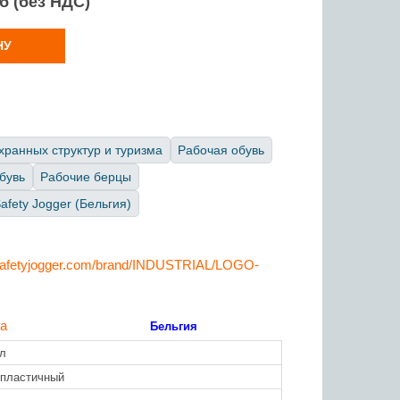
уб (без НДС)
НУ
хранных структур и туризма
Рабочая обувь
бувь
Рабочие берцы
fety Jogger (Бельгия)
е продукта
Бельгия
л
пластичный