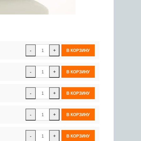
-
+
-
+
-
+
-
+
-
+