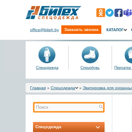
Заказать звонок
office@biteh.by
КАТАЛОГ
Спецодежда
Спецобувь
Перчатки
Вы здесь
Главная
»
Спецодежда
»
Экипировка для охранных
Форма поиска
Поиск
Спецодежда