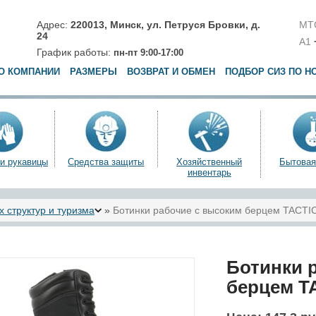
Адрес:
220013,
Минск
,
ул. Петруся Бровки, д.
МТ
24
A1
График работы:
пн-пт 9:00-17:00
О КОМПАНИИ
РАЗМЕРЫ
ВОЗВРАТ И ОБМЕН
ПОДБОР СИЗ ПО Н
 и рукавицы
Средства защиты
Хозяйственный
Бытовая
инвентарь
 структур и туризма
»
Ботинки рабочие с высоким берцем TACTI
Ботинки 
берцем T