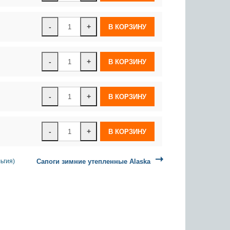
-
+
-
+
-
+
-
+
ьгия)
Сапоги зимние утепленные Alaska