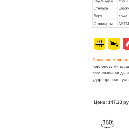
Подкладка
Mesh
Стелька
Ergono
Верх
Кожа 
Стандарты
ASTM 
Описание модели
:
нейлоновыми встав
эргономичная дыша
ударопрочная, уст
Цена:
147.30 ру