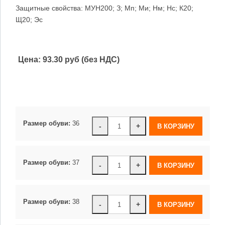
Защитные свойства: МУН200; З; Мп; Ми; Нм; Нс; К20;
Щ20; Эс
Цена:
93.30 руб (без НДС)
Размер обуви:
36
-
+
Размер обуви:
37
-
+
Размер обуви:
38
-
+