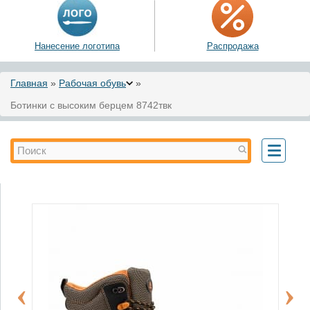
Нанесение логотипа
Распродажа
Вы здесь
Главная
»
Рабочая обувь
»
Ботинки с высоким берцем 8742твк
Форма поиска
Поиск
Toggle
navigati