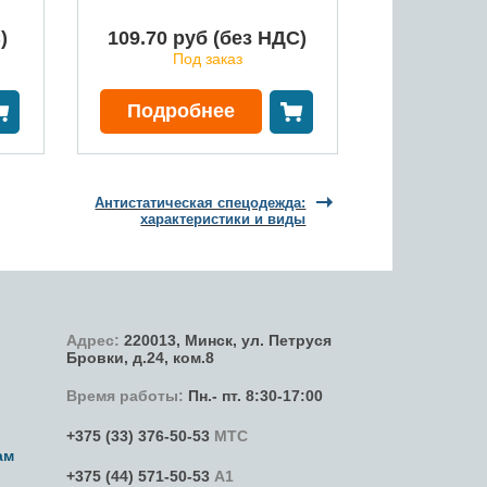
)
109.70 руб (без НДС)
263.70 р
Под заказ
✓ В
В корзину
В корзину
Подробнее
Подро
Антистатическая спецодежда:
характеристики и виды
Адрес:
220013,
Минск
,
ул. Петруся
Бровки
, д.24, ком.8
Время работы:
Пн.- пт. 8:30-17:00
+375 (33) 376-50-53
МТС
ам
+375 (44) 571-50-53
А1