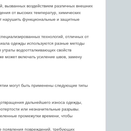
й, вызванных воздействием различных внешних
дения от высоких температур, химических
ет нарушить функциональные и защитные
специализированных технологий, отличных от
ериала одежды используются разные методы
и утраты водоотталкивающих свойств
же может включать усиление швов, замену
иятии могут быть применены следующие типы
дотвращения дальнейшего износа одежды,
 потертости или незначительные разрывы.
деленные промежутки времени, чтобы
ае появления повреждений, требующих