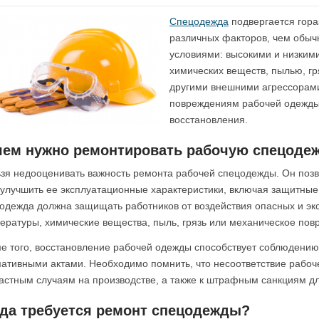
Спецодежда
подвергается гора
различных факторов, чем обыч
условиями: высокими и низким
химических веществ, пылью, г
другими внешними агрессорами.
повреждениям рабочей одежды,
восстановления.
чем нужно ремонтировать рабочую спецоде
зя недооценивать важность ремонта рабочей спецодежды. Он позв
 улучшить ее эксплуатационные характеристики, включая защитные 
одежда должна защищать работников от воздействия опасных и эк
ературы, химические вещества, пыль, грязь или механическое пов
е того, восстановление рабочей одежды способствует соблюдению
ативными актами. Необходимо помнить, что несоответствие рабоч
астным случаям на производстве, а также к штрафным санкциям д
гда требуется ремонт спецодежды?