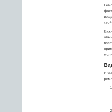
Ремо
факт
веще
свой
Важн
обыч
восс
прим
молн
Ви
В за
ремо