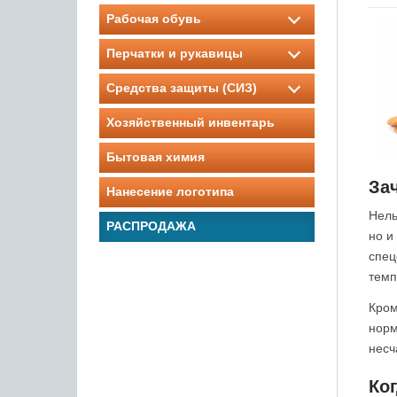
Рабочая обувь
Перчатки и рукавицы
Средства защиты (СИЗ)
Хозяйственный инвентарь
Бытовая химия
За
Нанесение логотипа
Нель
РАСПРОДАЖА
но и
спец
темп
Кром
норм
несч
Ко