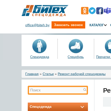
Заказать звонок
office@biteh.by
КАТАЛОГ
Спецодежда
Спецобувь
Перчатки
Вы здесь
Главная
»
Статьи
»
Ремонт рабочей спецодежды
Форма поиска
Поиск
Ре
Спецодежда