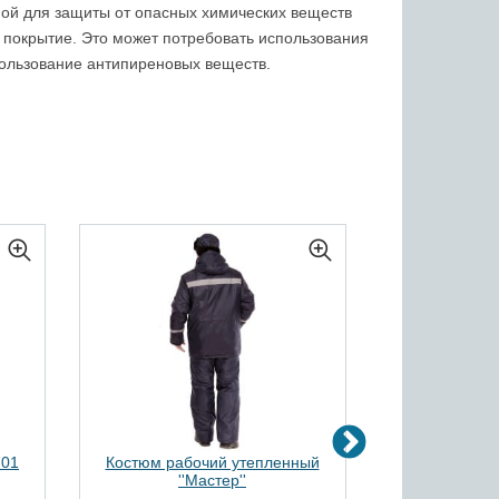
ной для защиты от опасных химических веществ
 покрытие. Это может потребовать использования
пользование антипиреновых веществ.
701
Костюм рабочий утепленный
Костюм Мила
''Мастер''
куртка/
Артикул:
874