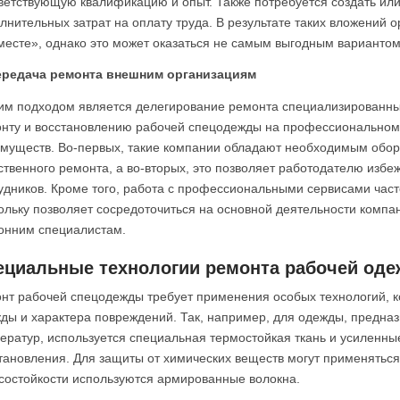
ветствующую квалификацию и опыт. Также потребуется создать или
лнительных затрат на оплату труда. В результате таких вложений 
месте», однако это может оказаться не самым выгодным вариантом 
ередача ремонта внешним организациям
им подходом является делегирование ремонта специализированны
нту и восстановлению рабочей спецодежды на профессиональном 
муществ. Во-первых, такие компании обладают необходимым обо
ственного ремонта, а во-вторых, это позволяет работодателю избеж
удников. Кроме того, работа с профессиональными сервисами част
ольку позволяет сосредоточиться на основной деятельности компа
онним специалистам.
ециальные технологии ремонта рабочей од
нт рабочей спецодежды требует применения особых технологий, ко
ды и характера повреждений. Так, например, для одежды, предна
ератур, используется специальная термостойкая ткань и усиленны
тановления. Для защиты от химических веществ могут применять
состойкости используются армированные волокна.