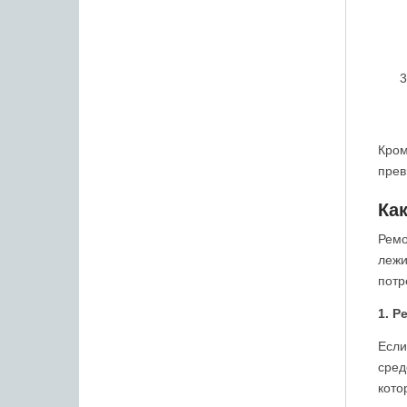
Кром
прев
Ка
Ремо
лежи
потр
1. Р
Если
сред
кото