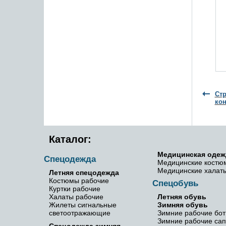
б (без НДС)
181.80 руб (без НДС)
наличии
✓ В наличии
В корзину
нее
Подробнее
Стр
кон
Каталог:
Медицинская одеж
Спецодежда
Медицинские костю
Медицинские халат
Летняя спецодежда
Костюмы рабочие
Спецобувь
Куртки рабочие
Халаты рабочие
Летняя обувь
Жилеты сигнальные
Зимняя обувь
светоотражающие
Зимние рабочие бот
Зимние рабочие сап
Спецодежда зимняя