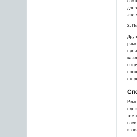
соот
допо
«на 
2. П
Друг
ремо
преи
каче
сотр
поск
стор
Сп
Ремо
одеж
темп
восс
изно