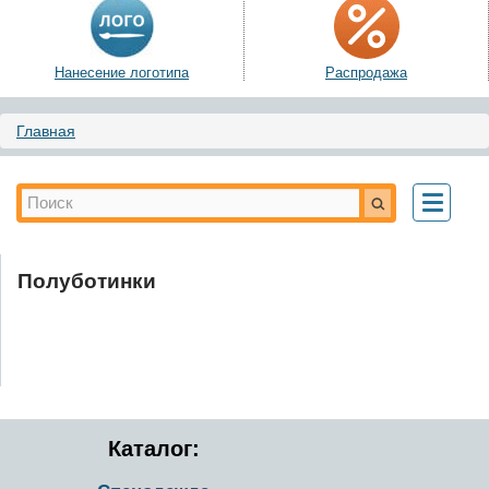
Нанесение логотипа
Распродажа
Вы здесь
Главная
Форма поиска
Поиск
Toggle
navigati
Полуботинки
Каталог: