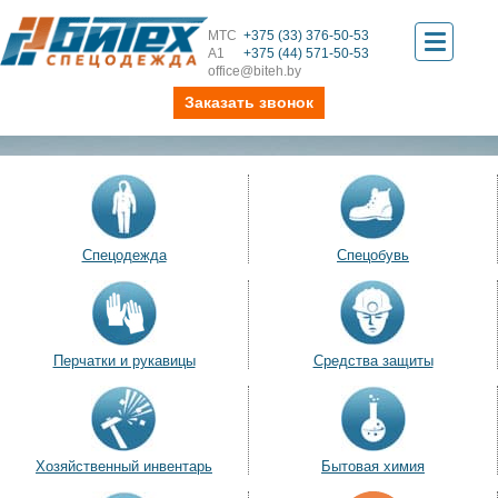
МТС
+375 (33) 376-50-53
Toggle
А1
+375 (44) 571-50-53
office@biteh.by
navigati
Заказать звонок
Спецодежда
Спецобувь
Перчатки и рукавицы
Средства защиты
Хозяйственный инвентарь
Бытовая химия