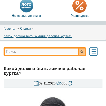
Нанесение логотипа
Распродажа
Вы здесь
Главная
»
Статьи
»
Какой должна быть зимняя рабочая куртка?
Форма поиска
Поиск
Toggle
navigati
Какой должна быть зимняя рабочая
куртка?
09.11.2020
360