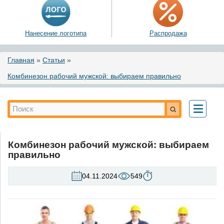
Нанесение логотипа
Распродажа
Вы здесь
Главная
»
Статьи
»
Комбинезон рабочий мужской: выбираем правильно
Форма поиска
Поиск
Toggle
navigati
Комбинезон рабочий мужской: выбираем
правильно
04.11.2024
549